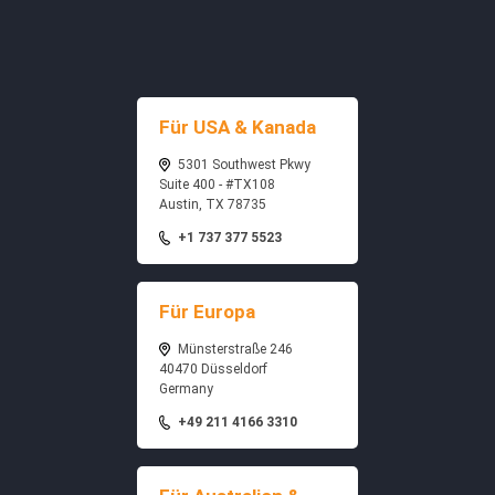
Für USA & Kanada
5301 Southwest Pkwy
Suite 400 - #TX108
Austin, TX 78735
+1 737 377 5523
Für Europa
Münsterstraße 246
40470 Düsseldorf
Germany
+49 211 4166 3310