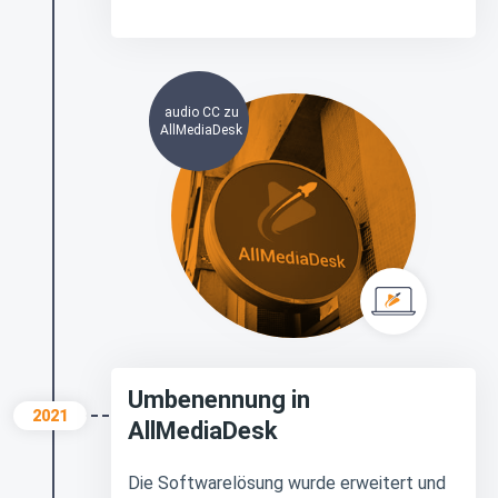
audio CC zu
AllMediaDesk
Umbenennung in
2021
AllMediaDesk
Die Softwarelösung wurde erweitert und