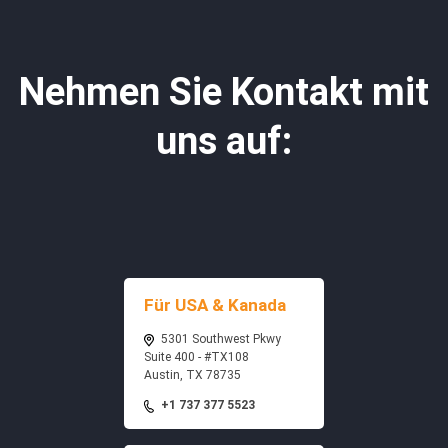
Nehmen Sie Kontakt mit
uns auf:
Für USA & Kanada
5301 Southwest Pkwy
Suite 400 - #TX108
Austin, TX 78735
+1 737 377 5523