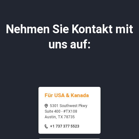
Nehmen Sie Kontakt mit
uns auf:
Für USA & Kanada
5301 Southwest Pkwy
Suite 400 - #TX108
Austin, TX 78735
+1 737 377 5523