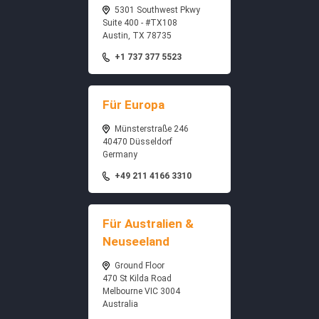
5301 Southwest Pkwy
Suite 400 - #TX108
Austin, TX 78735
+1 737 377 5523
Für Europa
Münsterstraße 246
40470 Düsseldorf
Germany
+49 211 4166 3310
Für Australien &
Neuseeland
Ground Floor
470 St Kilda Road
Melbourne VIC 3004
Australia