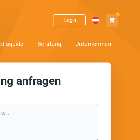
0
Login
diaguide
Beratung
Unternehmen
ng anfragen
stausch!