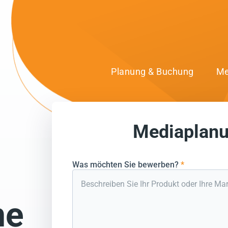
Planung & Buchung
Me
Mediaplanu
uen uns auf den Au
Was möchten Sie bewerben?
*
ne