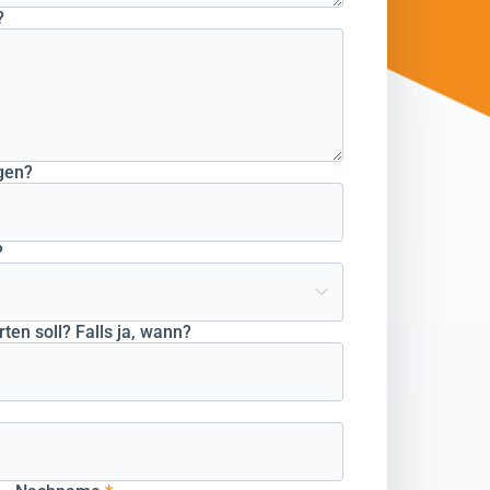
?
gen?
?
ten soll? Falls ja, wann?