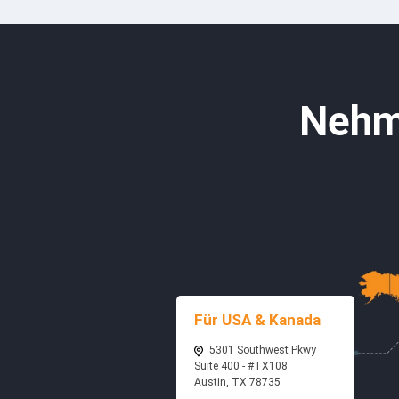
Nehme
Für USA & Kanada
5301 Southwest Pkwy
Suite 400 - #TX108
Austin, TX 78735