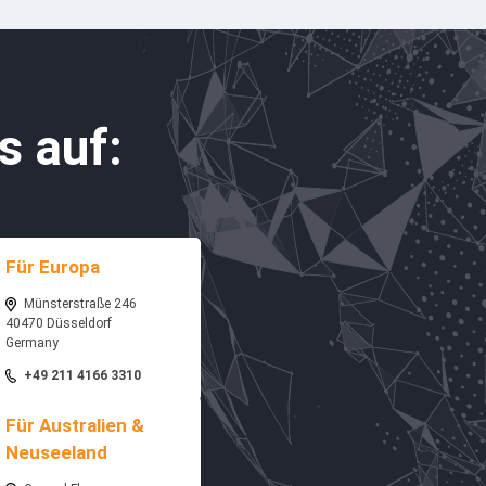
s auf:
Für Europa
Münsterstraße 246
40470 Düsseldorf
Germany
+49 211 4166 3310
Für Australien &
Neuseeland