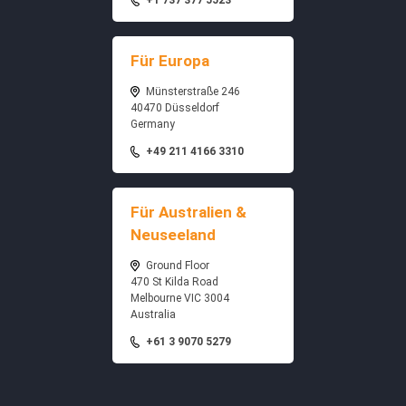
+1 737 377 5523
Für Europa
Münsterstraße 246
40470 Düsseldorf
Germany
+49 211 4166 3310
Für Australien &
Neuseeland
Ground Floor
470 St Kilda Road
Melbourne VIC 3004
Australia
+61 3 9070 5279