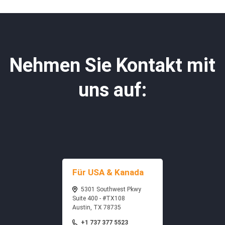
Nehmen Sie Kontakt mit
uns auf:
Für USA & Kanada
5301 Southwest Pkwy
Suite 400 - #TX108
Austin, TX 78735
+1 737 377 5523